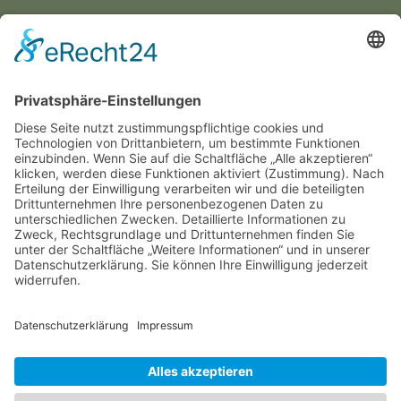
T|B Trauerbegleitung Bosbach
Tanja Bosbach
Löwenburgweg 25
51503 Rösrath
02205 / 72 99 692
tanja@trauerbegleitung-bosbach.de
KONTAKT
IMPRESSUM
DATENSCHUTZ
©
2026 T/B Trauerbegleitung Bosbach